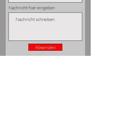
Nachricht hier eingeben
Absenden
TAXI FRISCH 4866
Zentrale:
Erlalohe 14
D-95182 Döhlau / Tauperlitz
Per Klick zum Taxi...